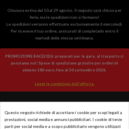
Chiusura estiva dal 10 al 29 agosto. Il negozio sarà chiuso per
ferie, ma le spedizioni non si fermano!
Le spedizioni verranno effettuate esclusivamente il mercoledì.
Per ricevere il tuo ordine, assicurati di completarlo entro il
martedì della stessa settimana.
PROMOZIONE RACE2026: preparati per le gare, al trasporto ci
pensiamo noi! Spese di spedizione gratuite per ordini di
almeno 180 euro; fino al 30 settembre 2026.
Leggi le condizioni dell'offerta.
Questo negozio richiede di accettare i cookie per scopi legati a
0
prestazioni, social media e annunci pubblicitari. I cookie di terze
parti per social media e a scopo pubblicitario vengono utilizzati