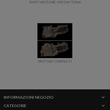
PARTI MOTORE 190 DAYTONA
MOTORI COMPLETI
keyboard_arrow_down
INFORMAZIONI NEGOZIO
keyboard_arrow_down
CATEGORIE