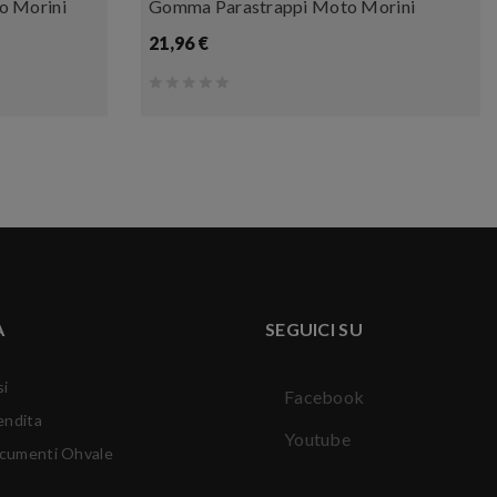
o Morini
Gomma Parastrappi Moto Morini
21,96 €
A
SEGUICI SU
si
Facebook
endita
Youtube
ocumenti Ohvale