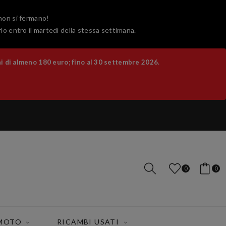
 non si fermano!
lo entro il martedì della stessa settimana.
 di almeno 180 euro; fino al 30 settembre 2026.
0
0
 MOTO
RICAMBI USATI