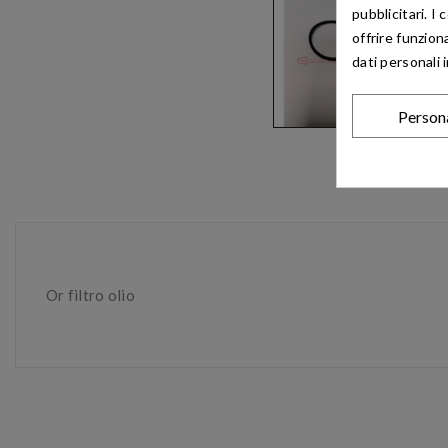
pubblicitari. I
offrire funzion
dati personali 
Person
Or filtro olio