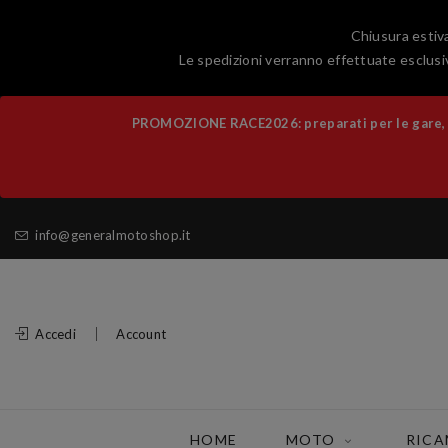
Chiusura estiva
Le spedizioni verranno effettuate esclusiv
PROMOZIONE RACE2026: preparati per le gare, al
info@generalmotoshop.it
Accedi
Account
HOME
MOTO
RICA