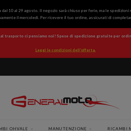
 dal 10 al 29 agosto. Il negozio sarà chiuso per ferie, ma le spedizioni
amente il mercoledì. Per ricevere il tuo ordine, assicurati di completar
 trasporto ci pensiamo noi! Spese di spedizione gratuite per ordini
Leggi le condizioni dell'offerta.
MBI OHVALE
MANUTENZIONE
RICAMBI