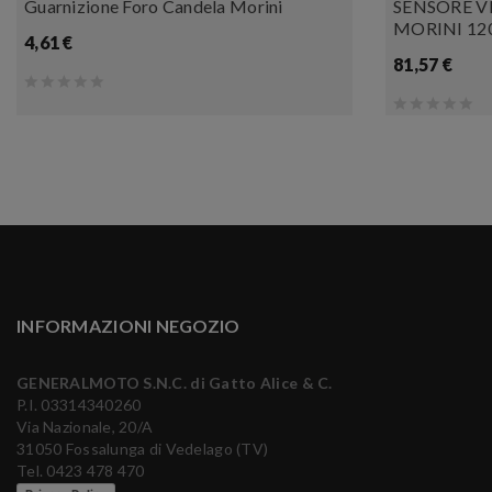
Guarnizione Foro Candela Morini
SENSORE V
MORINI 12
4,61 €
81,57 €
INFORMAZIONI NEGOZIO
GENERALMOTO S.N.C. di Gatto Alice & C.
P.I. 03314340260
Via Nazionale, 20/A
31050 Fossalunga di Vedelago (TV)
Tel. 0423 478 470