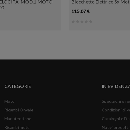
ELOCITA' MOD.1 MOTO
Blocchetto Elettrico Sx Mot
00
115,07 €
CATEGORIE
IN EVIDENZ
Moto
Spedizioni e re
Ricambi Ohvale
Condizioni di v
Manutenzione
Cataloghi e D
Ricambi moto
Nuovi prodotti