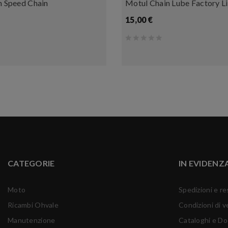
h Speed Chain
Motul Chain Lube Factory L
15,00 €
CATEGORIE
IN EVIDENZ
Moto
Spedizioni e re
Ricambi Ohvale
Condizioni di v
Manutenzione
Cataloghi e D