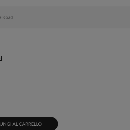
e Road
d
UNGI AL CARRELLO