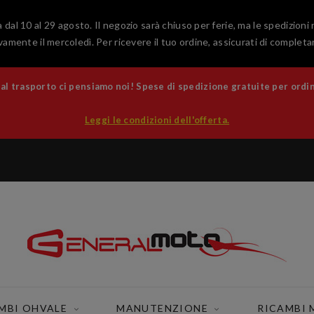
 dal 10 al 29 agosto. Il negozio sarà chiuso per ferie, ma le spedizioni
amente il mercoledì. Per ricevere il tuo ordine, assicurati di completar
 trasporto ci pensiamo noi! Spese di spedizione gratuite per ordini
Leggi le condizioni dell'offerta.
MBI OHVALE
MANUTENZIONE
RICAMBI