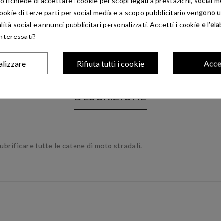
richiede di accettare i cookie per scopi legati a prestazioni, social 
 cookie di terze parti per social media e a scopo pubblicitario vengono ut
alità social e annunci pubblicitari personalizzati. Accetti i cookie e l'el
interessati?
alizzare
Rifiuta tutti i cookie
Acce
DESCRIZIONE
brificare tutte le catene di moto stradali.