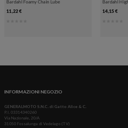
Bardahl Foamy Chain Lube
Bardahl Hig
11,22 €
14,15 €
INFORMAZIONI NEGOZIO
GENERALMOTO S.N.C. di Gatto Alice & C.
P.I. 03314340260
Via Nazionale, 20/A
31050 Fossalunga di Vedelago (TV)