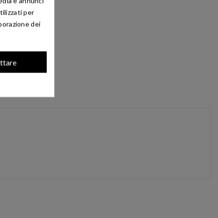
media e annunci
ilizzati per
aborazione dei
ttare