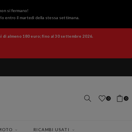
 non si fermano!
lo entro il martedì della stessa settimana.
 di almeno 180 euro; fino al 30 settembre 2026.
0
0
 MOTO
RICAMBI USATI