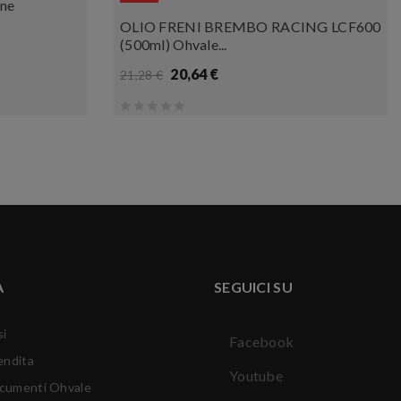
ine
OLIO FRENI BREMBO RACING LCF600
(500ml) Ohvale...
20,64 €
21,28 €
A
SEGUICI SU
si
Facebook
endita
Youtube
ocumenti Ohvale