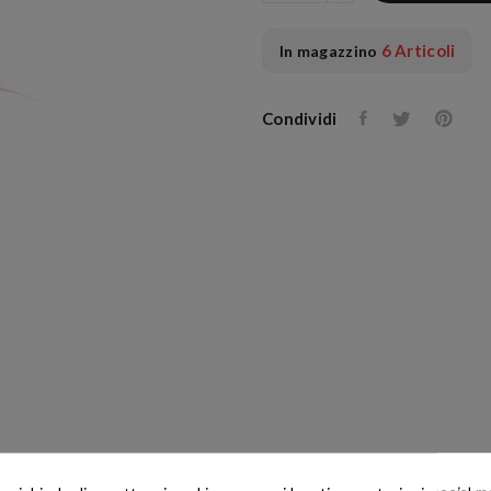
6 Articoli
In magazzino
Condividi