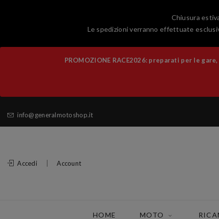
Chiusura estiva
Le spedizioni verranno effettuate esclusiv
PROMOZIONE RACE2026: preparati per le gare, al
info@generalmotoshop.it
Accedi
Account
HOME
MOTO
RICA