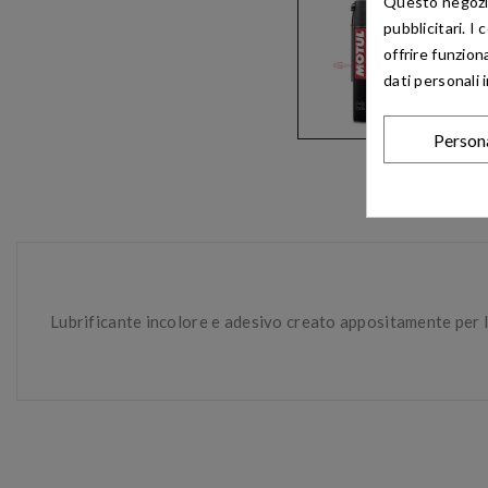
Questo negozio 
pubblicitari. I
offrire funzion
dati personali 
Person
Lubrificante incolore e adesivo creato appositamente per lu