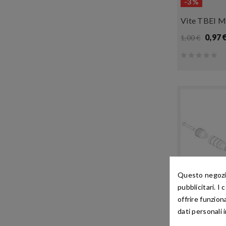
-3%
Vite TBEI 
0,97 
1,00 €
Questo negozio 
pubblicitari. I
offrire funzion
dati personali 