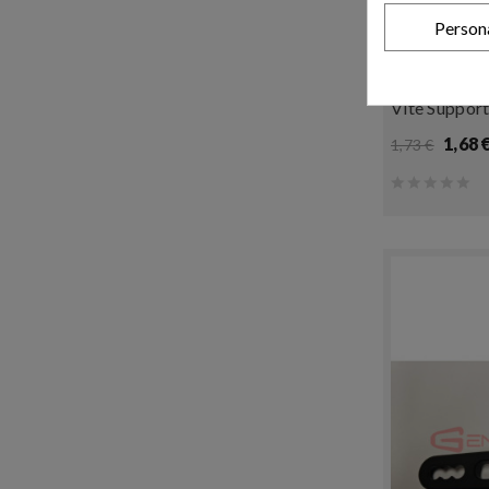
Person
-3%
Vite Suppor
1,68 
1,73 €