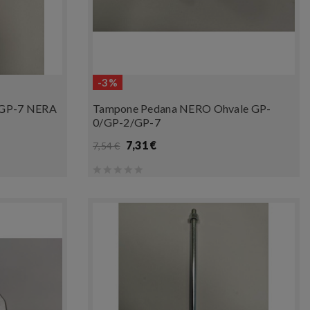
-3%
, GP-7 NERA
Tampone Pedana NERO Ohvale GP-
0/GP-2/GP-7
7,31 €
7,54 €