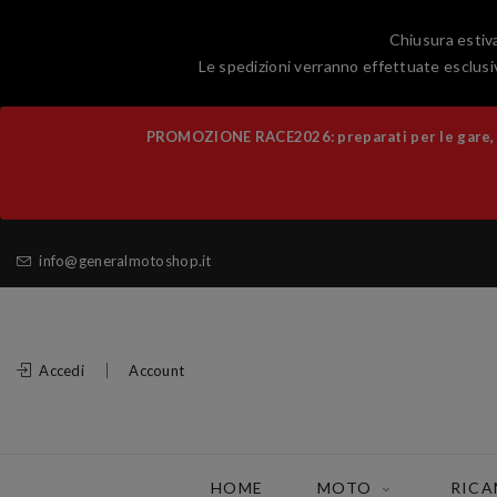
Chiusura estiva
Le spedizioni verranno effettuate esclusiv
PROMOZIONE RACE2026: preparati per le gare, al
info@generalmotoshop.it
Accedi
Account
HOME
MOTO
RICA