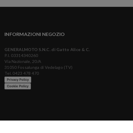
INFORMAZIONI NEGOZIO
GENERALMOTO S.N.C. di Gatto Alice & C.
P.I. 03314340260
Via Nazionale, 20/A
31050 Fossalunga di Vedelago (TV)
Tel. 0423 478 470
Privacy Policy
Cookie Policy