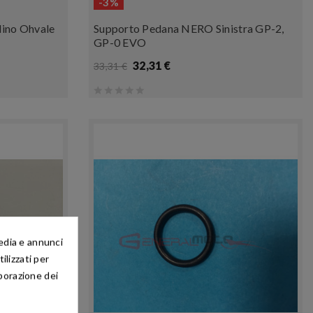
-3%
IN SALDO!
lino Ohvale
Supporto Pedana NERO Sinistra GP-2,
GP-0 EVO
32,31 €
33,31 €
media e annunci
ilizzati per
aborazione dei