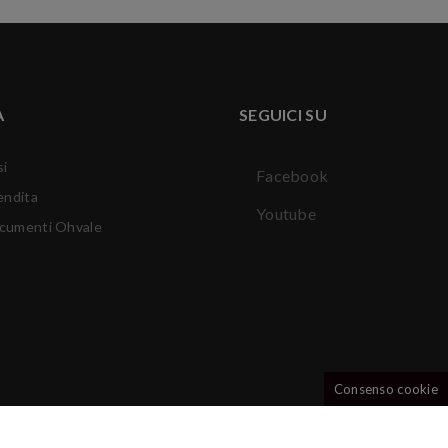
A
SEGUICI SU
si
Facebook
endita
Youtube
ocumenti Ohvale
Consenso cookie