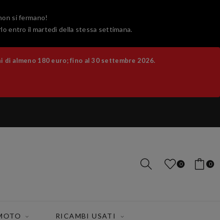
 non si fermano!
lo entro il martedì della stessa settimana.
 di almeno 180 euro; fino al 30 settembre 2026.
0
0
 MOTO
RICAMBI USATI