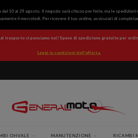
 dal 10 al 29 agosto. Il negozio sarà chiuso per ferie, ma le spedizioni
amente il mercoledì. Per ricevere il tuo ordine, assicurati di completar
 trasporto ci pensiamo noi! Spese di spedizione gratuite per ordini
Leggi le condizioni dell'offerta.
MBI OHVALE
MANUTENZIONE
RICAMBI