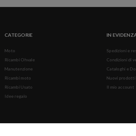
CATEGORIE
IN EVIDENZ
Moto
Spedizioni e re
Ricambi Ohvale
Condizioni di v
Manutenzione
Cataloghi e D
Ricambi moto
Nuovi prodotti
Ricambi Usato
Il mio account
Idee regalo