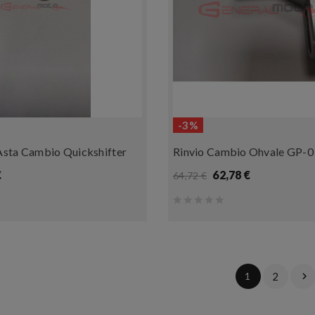
-3%
 Asta Cambio Quickshifter
Rinvio Cambio Ohvale GP-0
€
62,78 €
64,72 €
1
2
