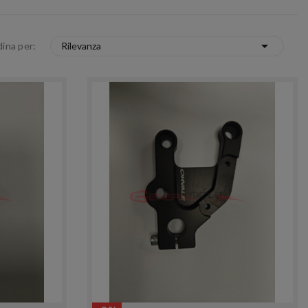

ina per:
Rilevanza