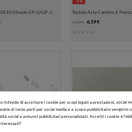
-3%
M5X10 Ohvale GP-0/GP-2
Rotula Asta Cambio E Punta
€
6,59 €
6,80 €
richiede di accettare i cookie per scopi legati a prestazioni, social 
 cookie di terze parti per social media e a scopo pubblicitario vengono ut
alità social e annunci pubblicitari personalizzati. Accetti i cookie e l'el
interessati?