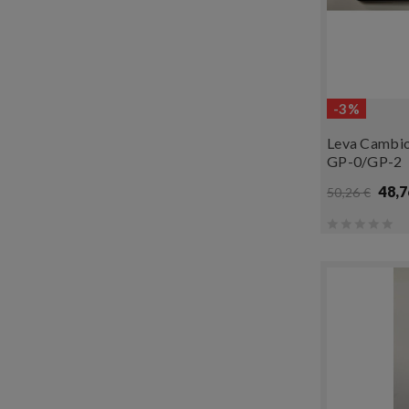
-3%
Leva Cambi
GP-0/GP-2
48,7
50,26 €