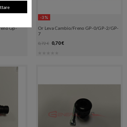
ttare
-3%
reno Gp-
Or Leva Cambio/freno GP-0/GP-2/GP-
7
0,70 €
0,72 €