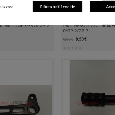
alizzare
Rifiuta tutti i cookie
Acce
-3%
to Pedana GP-0 EVO/ GP-2
Piolo NERO Leva Cambio/f
0/GP-2/GP-7
€
8,53 €
8,80 €