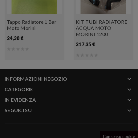
Tappo Radiatore 1 Bar
KIT TUBI RADIATORE
Moto Morini
ACQUA MOTO
MORINI 1200
24,38 €
317,35 €
keyboard_arrow_down
INFORMAZIONI NEGOZIO
keyboard_arrow_down
CATEGORIE
keyboard_arrow_down
IN EVIDENZA
keyboard_arrow_down
SEGUICI SU
Consenso cookie