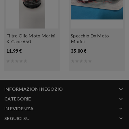
Filtro Olio Moto Morini
Specchio Dx Moto
X-Cape 650
Morini
11,99 €
35,00 €
keyboard_arrow_down
INFORMAZIONI NEGOZIO
keyboard_arrow_down
CATEGORIE
keyboard_arrow_down
IN EVIDENZA
keyboard_arrow_down
SEGUICI SU