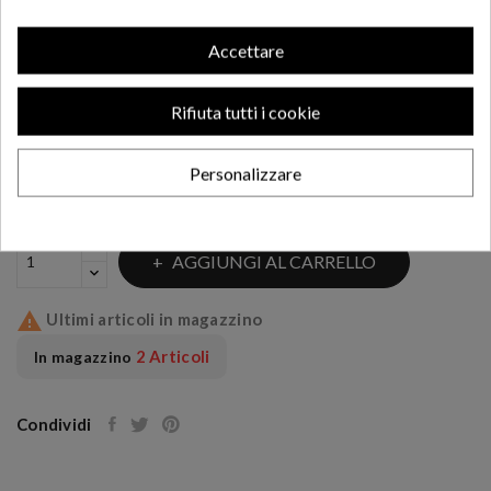
CAPE 650
Accettare
42,82 €
Rifiuta tutti i cookie
Originale Moto Morini
Personalizzare
AGGIUNGI AL CARRELLO

Ultimi articoli in magazzino
2 Articoli
In magazzino
Condividi