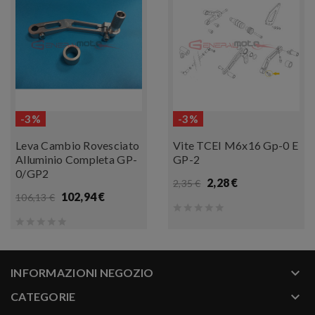
-3%
-3%
Leva Cambio Rovesciato
Vite TCEI M6x16 Gp-0 E
Alluminio Completa GP-
GP-2
0/GP2
2,28 €
2,35 €
102,94 €
106,13 €
keyboard_arrow_down
INFORMAZIONI NEGOZIO
keyboard_arrow_down
CATEGORIE