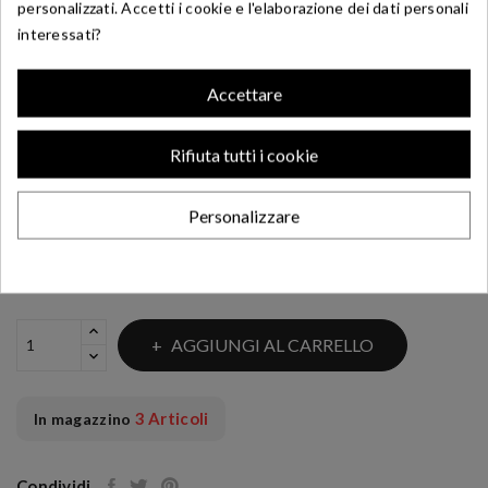
personalizzati. Accetti i cookie e l'elaborazione dei dati personali
interessati?
Riferimento:
01.PE.0005.L
Supporto Pedana Sinistra GP-0 (No 110/160
Accettare
Evo)
32,31 €
33,31 €
Risparmia 3%
Rifiuta tutti i cookie
Originale Ohvale
Personalizzare
AGGIUNGI AL CARRELLO
3 Articoli
In magazzino
Condividi