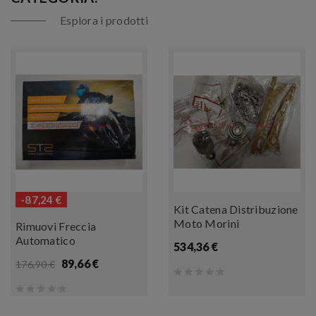
Esplora i prodotti
-87,24 €
Kit Catena Distribuzione
Moto Morini
Rimuovi Freccia
Automatico
534,36 €
89,66 €
176,90 €