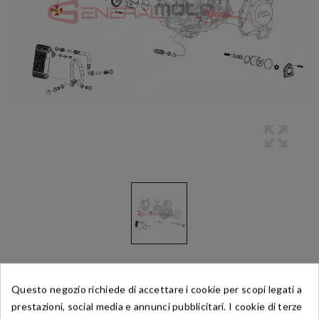
Questo negozio richiede di accettare i cookie per scopi legati a
Riferimento:
M90400005400
prestazioni, social media e annunci pubblicitari. I cookie di terze
Anello O-Ring Coperchio Filtro Olio