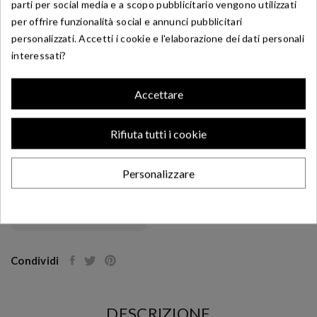
parti per social media e a scopo pubblicitario vengono utilizzati
36.27X1.78
per offrire funzionalità social e annunci pubblicitari
2,51 €
personalizzati. Accetti i cookie e l'elaborazione dei dati personali
interessati?
Originale Moto Morini
Accettare
Rifiuta tutti i cookie
AGGIUNGI AL CARRELLO
Personalizzare
6 Articoli
In magazzino
Condividi
DESCRIZIONE