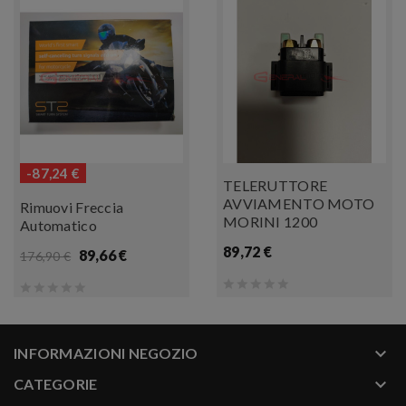
-87,24 €
TELERUTTORE
AVVIAMENTO MOTO
Rimuovi Freccia
MORINI 1200
Automatico
89,72 €
89,66 €
176,90 €
keyboard_arrow_down
INFORMAZIONI NEGOZIO
keyboard_arrow_down
CATEGORIE