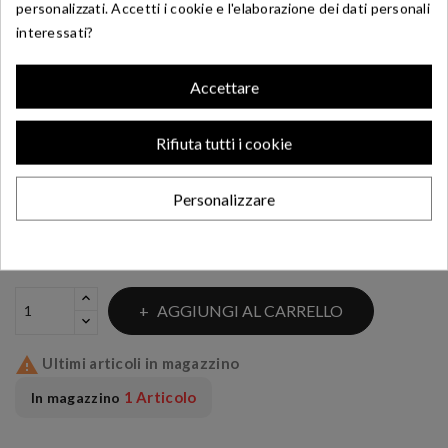
personalizzati. Accetti i cookie e l'elaborazione dei dati personali
1200
interessati?
44,53 €
Accettare
Leva freno posteriore Moto Morini Corsaro 1200 anno
2007
Rifiuta tutti i cookie
anodizzata nera
Originale Moto Morini
Personalizzare
AGGIUNGI AL CARRELLO

Ultimi articoli in magazzino
1 Articolo
In magazzino